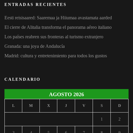
ENTRADAS RECIENTES
Eesti reisisaared: Saaremaa ja Hiiumaa avastamata aarded
El cierre de Alitalia transforma el panorama aéreo italiano
Los países reabren sus fronteras al turismo extranjero
Granada: una joya de Andalucía
Madrid: cultura y entretenimiento para todos los gustos
CALENDARIO
AGOSTO 2026
L
M
X
J
V
S
D
1
2
3
4
5
6
7
8
9