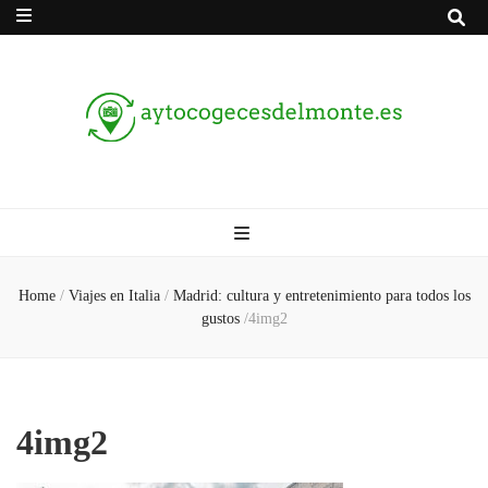
Aytocogecesdel
Tu lugar para los viajes y el turismo
Home
/
Viajes en Italia
/
Madrid: cultura y entretenimiento para todos los
gustos
/
4img2
4img2