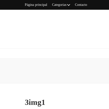
Página principal
Categorias
Contacto
Aytocogeces
Tu lugar para los viajes y el turismo
3img1