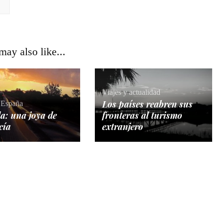
ay also like...
Viajes y actualidad
Los países reabren sus
 España
a: una joya de
fronteras al turismo
cía
extranjero