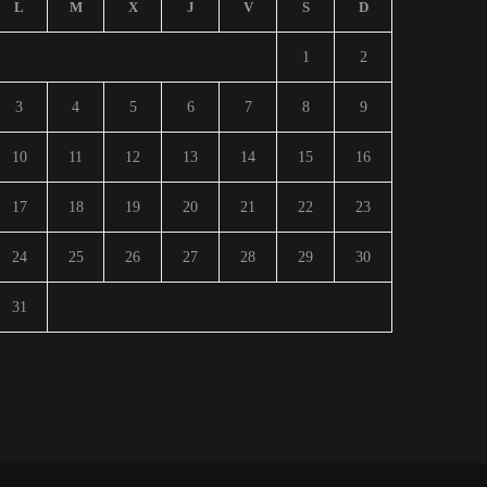
L
M
X
J
V
S
D
1
2
3
4
5
6
7
8
9
10
11
12
13
14
15
16
17
18
19
20
21
22
23
24
25
26
27
28
29
30
31