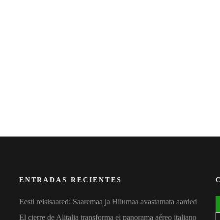
ENTRADAS RECIENTES
Eesti reisisaared: Saaremaa ja Hiiumaa avastamata aarded
El cierre de Alitalia transforma el panorama aéreo italiano