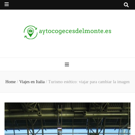
Aytocogecesdel
Tu lugar para los viajes y el turismo
Home
/
Viajes en Italia
/
Turismo estético: viajar para cambiar la imagen