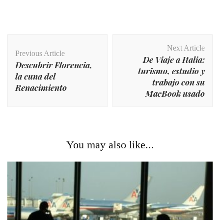
Post
Next Article
Navigation
Previous Article
De Viaje a Italia:
Descubrir Florencia,
turismo, estudio y
la cuna del
trabajo con su
Renacimiento
MacBook usado
You may also like...